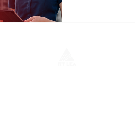
o site e medir o desempenho do nosso site. Ao continuar a navegar neste site, 
cookies. Veja
este link
para saber como desativar os cookies no seu navegador.
Política de Privacidade!
Por SOU Publicidade 2023
- Todos os Direitos Reservados.